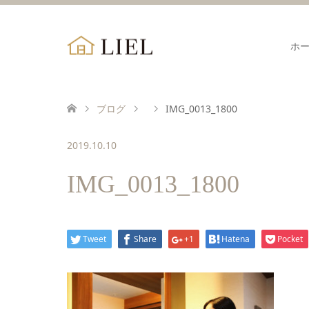
ホ
ブログ
IMG_0013_1800
2019.10.10
IMG_0013_1800
Tweet
Share
+1
Hatena
Pocket