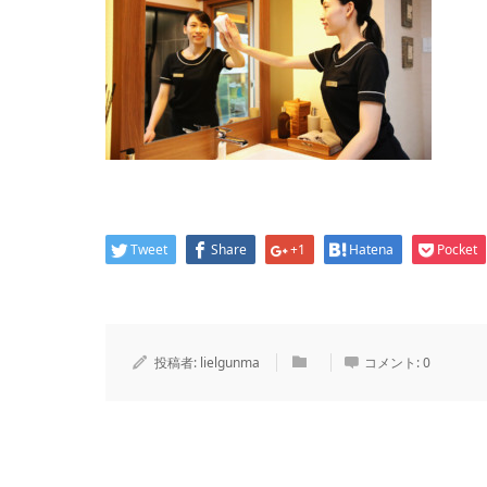
Tweet
Share
+1
Hatena
Pocket
投稿者:
lielgunma
コメント:
0